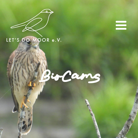
BioCams