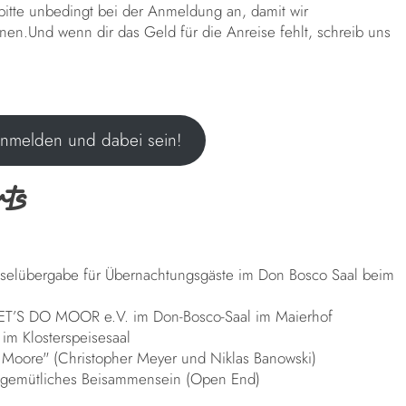
 bitte unbedingt bei der Anmeldung an, damit wir
en.Und wenn dir das Geld für die Anreise fehlt, schreib uns
anmelden und dabei sein!
ts
sselübergabe für Übernachtungsgäste im Don Bosco Saal beim
LET’S DO MOOR e.V. im Don-Bosco-Saal im Maierhof
m Klosterspeisesaal
 Moore" (Christopher Meyer und Niklas Banowski)
& gemütliches Beisammensein (Open End)