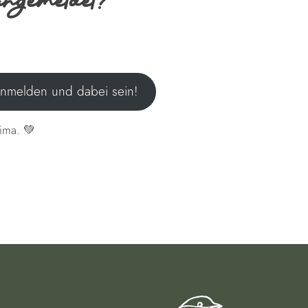
angemeldet?
anmelden und dabei sein!
ima. 💚