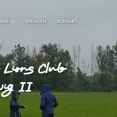
AMS
SPENDEN
KONTAKT
Lions Club
ig II