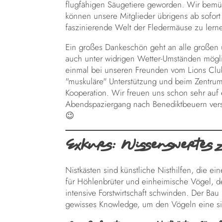
flugfähigen Säugetiere geworden. Wir bemüh
können unsere Mitglieder übrigens ab sofort
faszinierende Welt der Fledermäuse zu lerne
Ein großes Dankeschön geht an alle großen
auch unter widrigen Wetter-Umständen mög
einmal bei unseren Freunden vom Lions Club 
"muskuläre" Unterstützung und beim Zentrum 
Kooperation. Wir freuen uns schon sehr auf
Abendspaziergang nach Benediktbeuern versc
😉
Exkurs: Wissenswertes z
Nistkästen sind künstliche Nisthilfen, die e
für Höhlenbrüter und einheimische Vögel, d
intensive Forstwirtschaft schwinden. Der Ba
gewisses Knowledge, um den Vögeln eine sich