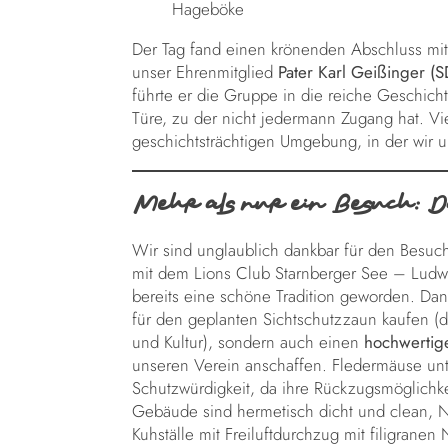
Hageböke
Der Tag fand einen krönenden Abschluss mit 
unser Ehrenmitglied
Pater Karl Geißinger (S
führte er die Gruppe in die reiche Geschich
Türe, zu der nicht jedermann Zugang hat. Vi
geschichtsträchtigen Umgebung, in der wir 
Mehr als nur ein Besuch: D
Wir sind unglaublich dankbar für den Besuch
mit dem Lions Club Starnberger See – Ludwig 
bereits eine schöne Tradition geworden. Dan
für den geplanten Sichtschutzzaun kaufen (d
und Kultur), sondern auch einen
hochwertige
unseren Verein anschaffen. Fledermäuse unt
Schutzwürdigkeit, da ihre Rückzugsmöglichk
Gebäude sind hermetisch dicht und clean, Natu
Kuhställe mit Freiluftdurchzug mit filigrane