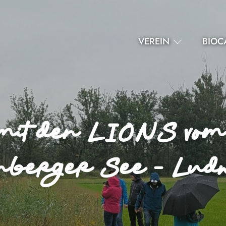
VEREIN
BIOC
mit den LIONS vom 
nberger See - Ludw