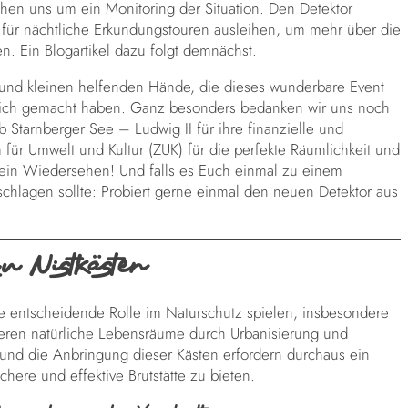
en uns um ein Monitoring der Situation. Den Detektor
 für nächtliche Erkundungstouren ausleihen, um mehr über die
n. Ein Blogartikel dazu folgt demnächst.
 und kleinen helfenden Hände, die dieses wunderbare Event
lich gemacht haben. Ganz besonders bedanken wir uns noch
Starnberger See – Ludwig II für ihre finanzielle und
für Umwelt und Kultur (ZUK) für die perfekte Räumlichkeit und
 ein Wiedersehen! Und falls es Euch einmal zu einem
hlagen sollte: Probiert gerne einmal den neuen Detektor aus
u Nistkästen
ine entscheidende Rolle im Naturschutz spielen, insbesondere
eren natürliche Lebensräume durch Urbanisierung und
u und die Anbringung dieser Kästen erfordern durchaus ein
ere und effektive Brutstätte zu bieten.