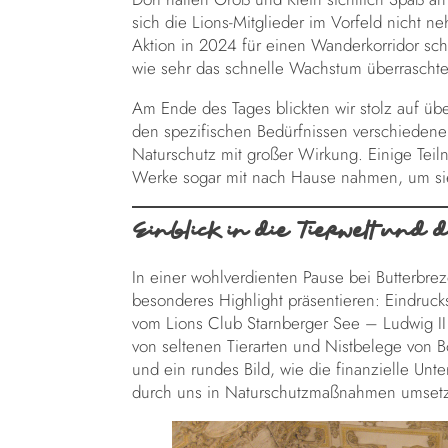
sich die Lions-Mitglieder im Vorfeld nicht n
Aktion in 2024 für einen Wanderkorridor sch
wie sehr das schnelle Wachstum überraschte
Am Ende des Tages blickten wir stolz auf üb
den spezifischen Bedürfnissen verschiedene
Naturschutz mit großer Wirkung. Einige Teil
Werke sogar mit nach Hause nahmen, um si
Einblick in die Tierwelt und 
In einer wohlverdienten Pause bei Butterbr
besonderes Highlight präsentieren: Eindruck
vom Lions Club Starnberger See – Ludwig I
von seltenen Tierarten und Nistbelege von B
und ein rundes Bild, wie die finanzielle Unte
durch uns in Naturschutzmaßnahmen umsetz