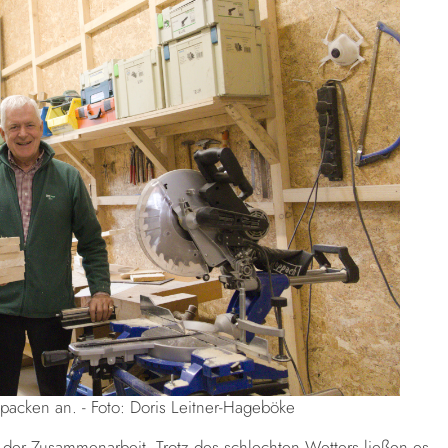
packen an. - Foto: Doris Leitner-Hageböke
n der Zusammenarbeit. Trotz des schlechten Wetters ließen es