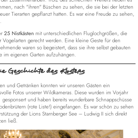
ehmen, nach "ihren" Büschen zu sehen, die sie bei der letzten
euer Tierarten gepflanzt hatten. Es war eine Freude zu sehen,
.
er
25 Nistkästen
mit unterschiedlichen Fluglochgrößen, die
r Vogelarten gerecht werden. Eine kleine Geste für den
nehmende waren so begeistert, dass sie ihre selbst gebauten
e im eigenen Garten aufzuhängen.
die Geschichte des Klosters
ezen und Getränken konnten wir unseren Gästen ein
svolle Fotos unserer Wildkameras. Diese wurden im Vorjahr
I gesponsert und haben bereits wunderbare Schnappschüsse
odenbrütern (rote Liste!) eingefangen. Es war schön zu sehen
rstützung der Lions Starnberger See – Ludwig II sich direkt
en ließ.