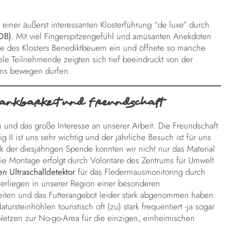
einer äußerst interessanten Klosterführung “de luxe” durch
DB)
. Mit viel Fingerspitzengefühl und amüsanten Anekdoten
te des Klosters Benediktbeuern ein und öffnete so manche
ele Teilnehmende zeigten sich tief beeindruckt von der
uns bewegen durfen.
ankbarkeit und Freundschaft
 und das große Interesse an unserer Arbeit. Die Freundschaft
II ist uns sehr wichtig und der jährliche Besuch ist für uns
k der diesjährigen Spende konnten wir nicht nur das Material
ie Montage erfolgt durch Volontäre des Zentrums für Umwelt
n Ultraschalldetektor
für das Fledermausmonitoring durch
erliegen in unserer Region einer besonderen
eiten und das Futterangebot leider stark abgenommen haben.
rsteinhöhlen touristisch oft (zu) stark frequentiert -ja sogar
n Netzen zur No-go-Area für die einzigen, einheimischen